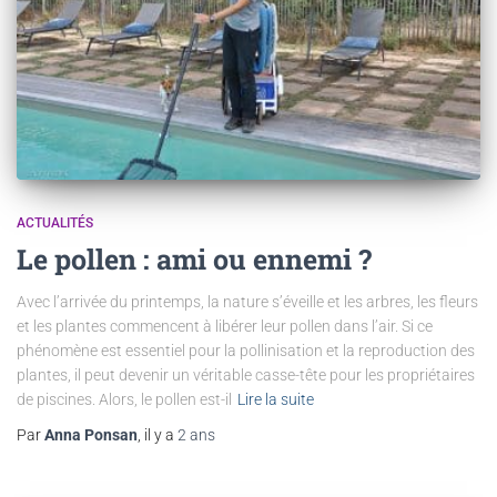
ACTUALITÉS
Le pollen : ami ou ennemi ?
Avec l’arrivée du printemps, la nature s’éveille et les arbres, les fleurs
et les plantes commencent à libérer leur pollen dans l’air. Si ce
phénomène est essentiel pour la pollinisation et la reproduction des
plantes, il peut devenir un véritable casse-tête pour les propriétaires
de piscines. Alors, le pollen est-il
Lire la suite
Par
Anna Ponsan
, il y a
2 ans