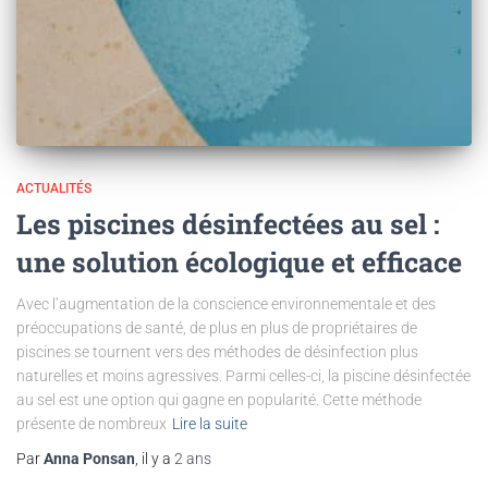
ACTUALITÉS
Les piscines désinfectées au sel :
une solution écologique et efficace
Avec l’augmentation de la conscience environnementale et des
préoccupations de santé, de plus en plus de propriétaires de
piscines se tournent vers des méthodes de désinfection plus
naturelles et moins agressives. Parmi celles-ci, la piscine désinfectée
au sel est une option qui gagne en popularité. Cette méthode
présente de nombreux
Lire la suite
Par
Anna Ponsan
, il y a
2 ans