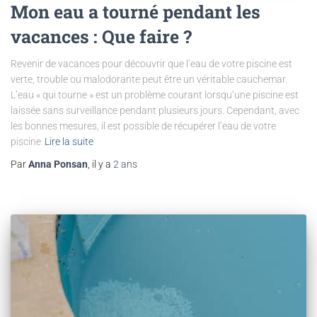
Mon eau a tourné pendant les
vacances : Que faire ?
Revenir de vacances pour découvrir que l’eau de votre piscine est
verte, trouble ou malodorante peut être un véritable cauchemar.
L’eau « qui tourne » est un problème courant lorsqu’une piscine est
laissée sans surveillance pendant plusieurs jours. Cependant, avec
les bonnes mesures, il est possible de récupérer l’eau de votre
piscine
Lire la suite
Par
Anna Ponsan
, il y a
2 ans