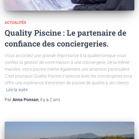
ACTUALITÉS
Quality Piscine : Le partenaire de
confiance des conciergeries.
Vous accordez une grande importance à la qualité lorsque vous
confiez la gestion de votre maison à une conciergerie. De la même
manière, votre piscine mérite également une attention particulière.
C’est pourquoi Quality Piscine s’associe avec les conciergeries pour
offrir une expérience d’entretien de piscine de qualité à ses clients.
Lire la suite
Par
Anna Ponsan
, il y a
2 ans