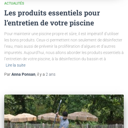
ACTUALITÉS
Les produits essentiels pour
l’entretien de votre piscine
Pour maintenir une piscine propre et sûre, il est impératif d’utiliser
les bons produits. Ceux-ci permettent non seulement de désinfecter
l’eau, mais aussi de prévenir la prolifération d’algues et d’autres
impuretés. Aujourd’hui, nous allons aborder les produits essentiels à
l’entretien de votre piscine, à la désinfection du bassin et à
Lire la suite
Par
Anna Ponsan
, il y a
2 ans